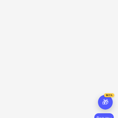
BETA
🎁
Фильтры