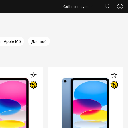
Call me maybe
п Apple M5
Для неё