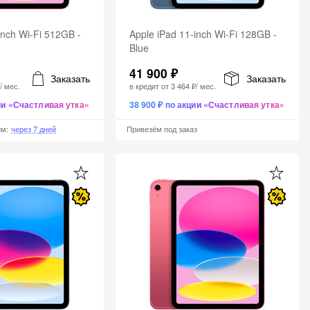
inch Wi-Fi 512GB -
Apple iPad 11-inch Wi-Fi 128GB -
Blue
41 900 ₽
Заказать
Заказать
₽
/ мес.
в кредит от
3 464 ₽
/ мес.
ции «Счастливая утка»
38 900 ₽ по акции «Счастливая утка»
им
:
через 7 дней
Привезём под заказ