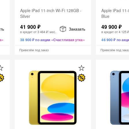
-
Apple iPad 11-inch Wi-Fi 128GB -
Apple iPad 11-
Silver
Blue
41 900 ₽
49 900 ₽
ть
Заказать
в кредит от
3 464 ₽
/ мес.
в кредит от
4 125 
а»
38 900 ₽ по акции «Счастливая утка»
46 900 ₽ по ак
Привезём под заказ
Привезём под зака