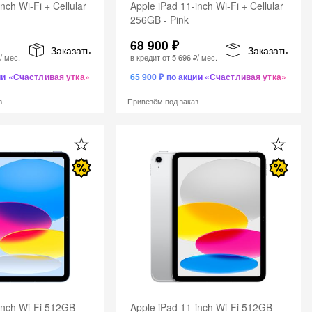
nch Wi-Fi + Cellular
Apple iPad 11-inch Wi-Fi + Cellular
256GB - Pink
68 900 ₽
Заказать
Заказать
₽
/ мес.
в кредит от
5 696 ₽
/ мес.
ции «Счастливая утка»
65 900 ₽ по акции «Счастливая утка»
з
Привезём под заказ
inch Wi-Fi 512GB -
Apple iPad 11-inch Wi-Fi 512GB -