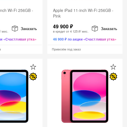
inch Wi-Fi 256GB -
Apple iPad 11-inch Wi-Fi 256GB -
Pink
49 900 ₽
Заказать
Заказать
₽
/ мес.
в кредит от
4 125 ₽
/ мес.
ции «Счастливая утка»
46 900 ₽ по акции «Счастливая утка»
з
Привезём под заказ