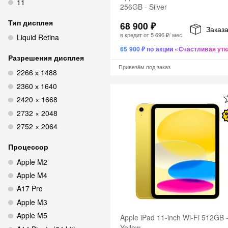
11
256GB - Silver
Тип дисплея
68 900 ₽
Заказа
в кредит от
5 696 ₽
/ мес.
Liquid Retina
65 900 ₽ по акции «Счастливая утк
Разрешения дисплея
Привезём под заказ
2266 х 1488
2360 х 1640
2420 × 1668
2732 × 2048
2752 × 2064
Процессор
Apple M2
Apple M4
A17 Pro
Apple M3
Apple M5
Apple iPad 11-inch Wi-Fi 512GB 
Yellow