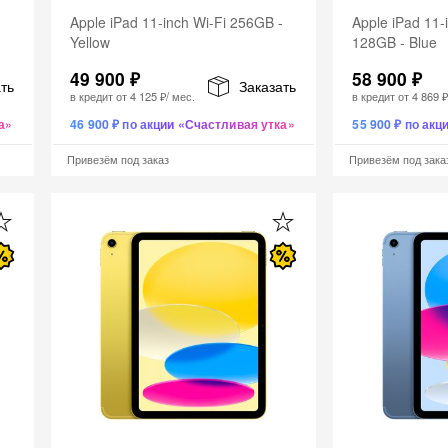
-
Apple iPad 11-inch Wi-Fi 256GB -
Apple iPad 11-i
Yellow
128GB - Blue
49 900 ₽
58 900 ₽
ть
Заказать
в кредит от
4 125 ₽
/ мес.
в кредит от
4 869 
а»
46 900 ₽ по акции «Счастливая утка»
55 900 ₽ по ак
Привезём под заказ
Привезём под зака