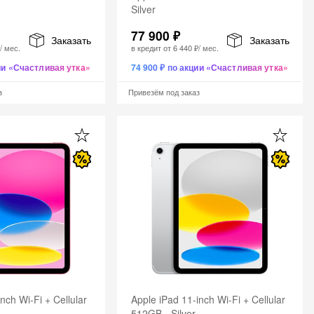
Silver
77 900 ₽
Заказать
Заказать
₽
/ мес.
в кредит от
6 440 ₽
/ мес.
ции «Счастливая утка»
74 900 ₽ по акции «Счастливая утка»
з
Привезём под заказ
nch Wi-Fi + Cellular
Apple iPad 11-inch Wi-Fi + Cellular
512GB - Silver