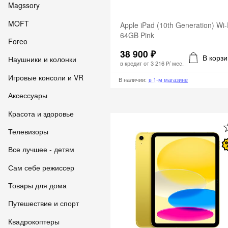
Magssory
MOFT
Apple iPad (10th Generation) Wi-
64GB Pink
Foreo
38 900 ₽
В корзи
Наушники и колонки
в кредит от
3 216 ₽
/ мес.
Игровые консоли и VR
В наличии
:
в 1-м магазине
Аксессуары
Красота и здоровье
Телевизоры
Все лучшее - детям
Сам себе режиссер
Товары для дома
Путешествие и спорт
Квадрокоптеры