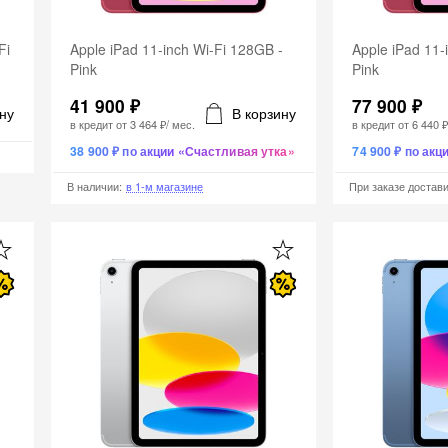
Fi
Apple iPad 11-inch Wi-Fi 128GB -
Apple iPad 11-
Pink
Pink
41 900 ₽
77 900 ₽
ну
В корзину
в кредит от
3 464 ₽
/ мес.
в кредит от
6 440 
38 900 ₽ по акции «Счастливая утка»
74 900 ₽ по ак
В наличии
:
в 1-м магазине
При заказе достав