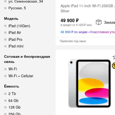
ул. Семеновская, 34
Apple iPad 11-inch Wi-Fi 256GB 
Русская, 5
Silver
Модель
49 900 ₽
Заказа
в кредит от
4 125 ₽
/ мес.
iPad (10Gen)
46 900 ₽ по акции «Счастливая утк
iPad Air
iPad Pro
Привезём под заказ
iPad mini
Сотовая и беспроводная
связь
Wi‑Fi
Wi‑Fi + Cellular
Ёмкость
2 Tb
64 Gb
128 Gb
256 Gb