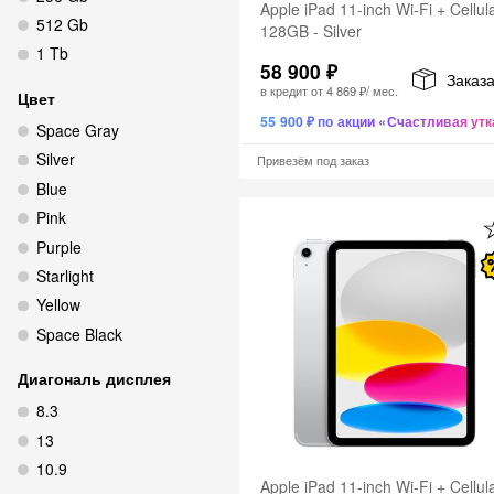
Apple iPad 11-inch Wi-Fi + Cellul
512 Gb
128GB - Silver
1 Tb
58 900 ₽
Заказа
в кредит от
4 869 ₽
/ мес.
Цвет
55 900 ₽ по акции «Счастливая утк
Space Gray
Silver
Привезём под заказ
Blue
Pink
Purple
Starlight
Yellow
Space Black
Диагональ дисплея
8.3
13
10.9
Apple iPad 11-inch Wi-Fi + Cellul