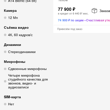
A14 Bionic (64 bit)
77 900 ₽
Камера
Заказа
в кредит от
6 440 ₽
/ мес.
12 Мп
74 900 ₽ по акции «Счастливая утк
Съёмка видео
Привезём под заказ
4К, 60 кадров/с
Динамики
Стереодинамики
Микрофоны
Сдвоенные микрофоны
Четыре микрофона
студийного качества для
звонков, видео- и
аудиозаписи
SIM‑карта
Нет