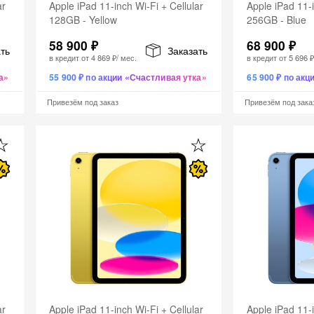
ar
Apple iPad 11-inch Wi-Fi + Cellular
Apple iPad 11-i
128GB - Yellow
256GB - Blue
58 900 ₽
68 900 ₽
ть
Заказать
в кредит от
4 869 ₽
/ мес.
в кредит от
5 696 
а»
55 900 ₽ по акции «Счастливая утка»
65 900 ₽ по ак
Привезём под заказ
Привезём под зака
ar
Apple iPad 11-inch Wi-Fi + Cellular
Apple iPad 11-