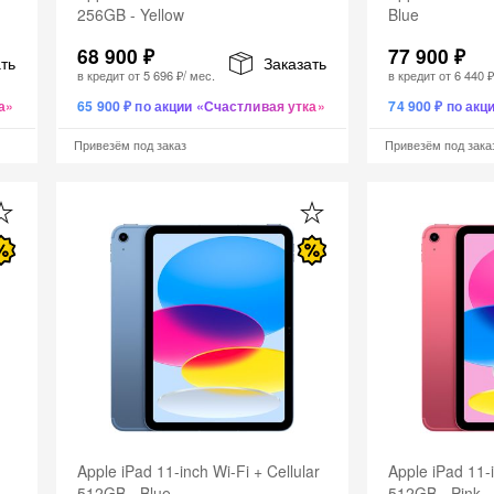
256GB - Yellow
Blue
68 900 ₽
77 900 ₽
ть
Заказать
в кредит от
5 696 ₽
/ мес.
в кредит от
6 440 
а»
65 900 ₽ по акции «Счастливая утка»
74 900 ₽ по ак
Привезём под заказ
Привезём под зака
-
Apple iPad 11-inch Wi-Fi + Cellular
Apple iPad 11-i
512GB - Blue
512GB - Pink