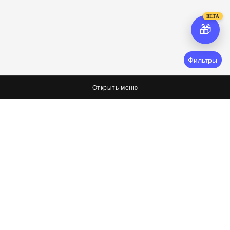
BETA
🎁
Фильтры
Открыть меню
О нас
Соцсети
Я худею, дорогая редакция
Вконтакте
Оплата, доставка и возврат
Facebook
Политика обработки персональных данных
Twitter
Об условиях оферты
Контактная информация
Контакты
8 (423) 267-26-73
8 (423) 267-26-73
8 (423) 267-36-72