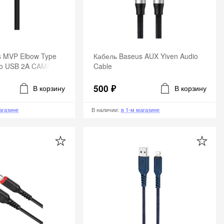
s MVP Elbow Type
Кабель Baseus AUX Yiven Audio
cro USB 2A CAMMVP-
Cable
500 ₽
В корзину
В корзину
агазине
В наличии
:
в 1-м магазине