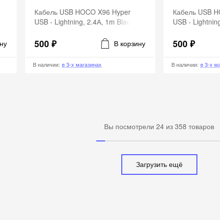
Кабель USB HOCO X96 Hyper
Кабель USB H
USB - Lightning, 2.4А, 1m Black
USB - Lightnin
500 ₽
500 ₽
ну
В корзину
В наличии
:
в 3-х магазинах
В наличии
:
в 3-х м
Вы посмотрели
24
из
358
товаров
Загрузить ещё