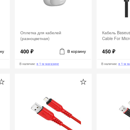
Оплетка для кабелей
Кабель Baseu
(разноцветная)
Cable For Mi
A01
400 ₽
450 ₽
ну
В корзину
В наличии
:
в 1-м магазине
В наличии
:
в 1-м м