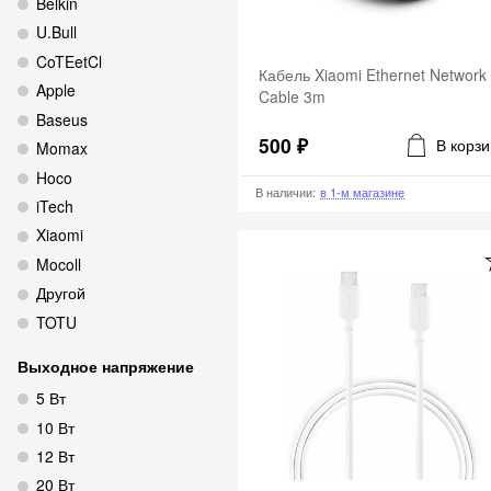
Belkin
U.Bull
CoTEetCl
Кабель Xiaomi Ethernet Network
Apple
Cable 3m
Baseus
500 ₽
В корзи
Momax
Hoco
В наличии
:
в 1-м магазине
iTech
Xiaomi
Mocoll
Другой
TOTU
Выходное напряжение
5 Вт
10 Вт
12 Вт
20 Вт