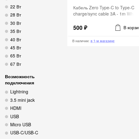
22 Вт
Кабель Zero Type-C to Type-C
charge/sync cable 3A - 1m White
28 Вт
30 Вт
500 ₽
В корзи
35 Вт
40 Вт
В наличии
:
в 1-м магазине
45 Вт
65 Вт
67 Вт
Возможность
подключения
Lightning
3.5 mini jack
HDMI
USB
Micro USB
USB-C/USB-C