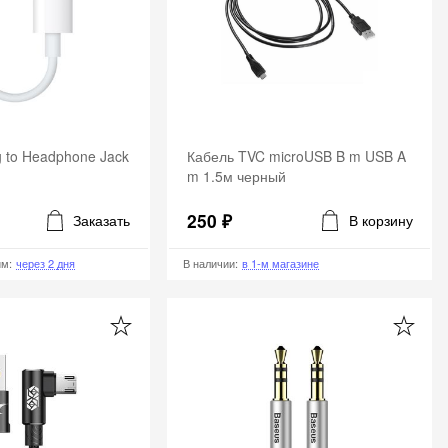
g to Headphone Jack
Кабель TVC microUSB B m USB A
m 1.5м черный
250 ₽
Заказать
В корзину
им
:
через 2 дня
В наличии
:
в 1-м магазине