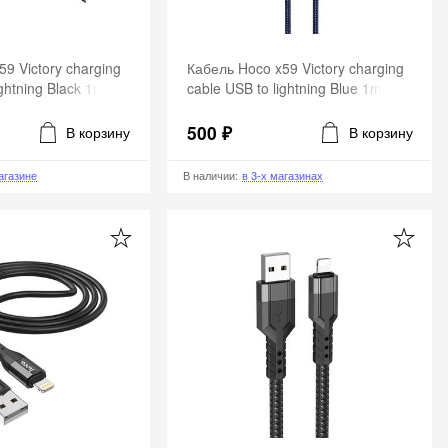
9 Victory charging
Кабель Hoco x59 Victory charging
ightning Black 1m
cable USB to lightning Blue 1m
500 ₽
В корзину
В корзину
агазине
В наличии
:
в 3-х магазинах