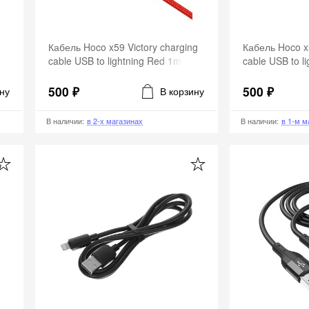
Кабель Hoco x59 Victory charging
Кабель Hoco x5
cable USB to lightning Red 1m
cable USB to l
500 ₽
500 ₽
ну
В корзину
В наличии
:
в 2-х магазинах
В наличии
:
в 1-м м