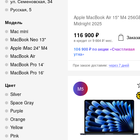
ул. Семеновская, 34
Русская, 5
Apple MacBook Air 15" M4 256G
Модель
Midnight 2025
Mac mini
116 900 ₽
Заказа
MacBook Neo 13"
в кредит от
9 664 ₽
/ мес.
Apple iMac 24" M4
106 900 ₽ по акции «Счастливая
утка»
MacBook Air
MacBook Pro 14'
При заказе доставим
:
через 7 дней
MacBook Pro 16'
Цвет
M5
Silver
Space Gray
Purple
Orange
Yellow
Pink