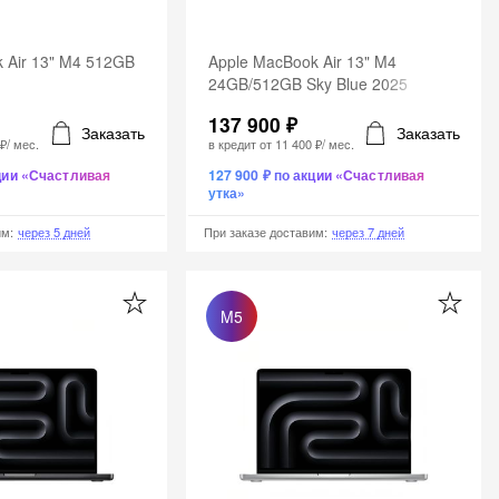
 Air 13" M4 512GB
Apple MacBook Air 13" M4
24GB/512GB Sky Blue 2025
137 900 ₽
Заказать
Заказать
 ₽
/ мес.
в кредит от
11 400 ₽
/ мес.
кции «Счастливая
127 900 ₽ по акции «Счастливая
утка»
им
:
через 5 дней
При заказе доставим
:
через 7 дней
M5