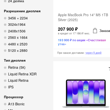
24 дюйма
Разрешение дисплея
Apple MacBook Pro 14" M5 1TB
3456 × 2234
Silver (2025)
3024x1964
207 900 ₽
Заказа
2408x1506
в кредит от
17 186 ₽
/ мес.
2560 x 1664
193 900 ₽ по акции «Счастливая
4480 x 2520
утка»
5120 х 2880
При заказе доставим
:
через 5 дней
Тип дисплея
Retina (5К)
Liquid Retina XDR
Liquid Retina
IPS
Процессор
A13 Bionic