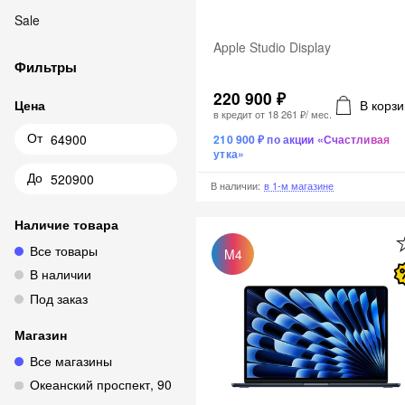
Sale
Apple Studio Display
Фильтры
220 900 ₽
В корзи
Цена
в кредит от
18 261 ₽
/ мес.
От
210 900 ₽ по акции «Счастливая
утка»
До
В наличии
:
в 1-м магазине
Наличие товара
Все товары
M4
В наличии
Под заказ
Магазин
Все магазины
Океанский проспект, 90