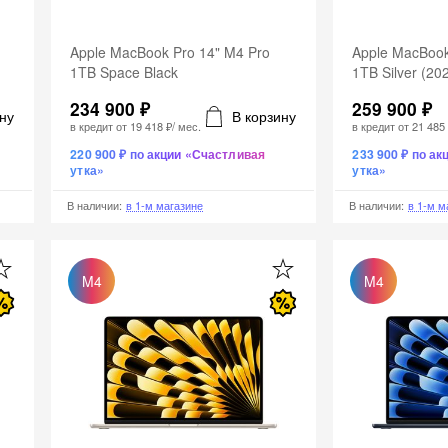
Apple MacBook Pro 14" M4 Pro
Apple MacBook
1TB Space Black
1TB Silver (20
234 900 ₽
259 900 ₽
ну
В корзину
в кредит от
19 418 ₽
/ мес.
в кредит от
21 485
220 900 ₽ по акции «Счастливая
233 900 ₽ по а
утка»
утка»
В наличии
:
в 1-м магазине
В наличии
:
в 1-м м
M4
M4