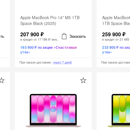
Apple MacBook Pro 14" M5 1TB
Apple MacBook
Space Black (2025)
1TB Space Bla
207 900 ₽
259 900 ₽
ть
Заказать
в кредит от
17 186 ₽
/ мес.
в кредит от
21 485
193 900 ₽ по акции «Счастливая
233 900 ₽ по а
утка»
утка»
При заказе доставим
:
через 7 дней
При заказе достав