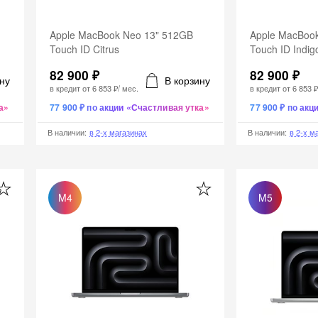
Apple MacBook Neo 13" 512GB
Apple MacBoo
Touch ID Citrus
Touch ID Indig
82 900 ₽
82 900 ₽
ну
В корзину
в кредит от
6 853 ₽
/ мес.
в кредит от
6 853 
а»
77 900 ₽ по акции «Счастливая утка»
77 900 ₽ по ак
В наличии
:
в 2-х магазинах
В наличии
:
в 2-х м
M4
M5