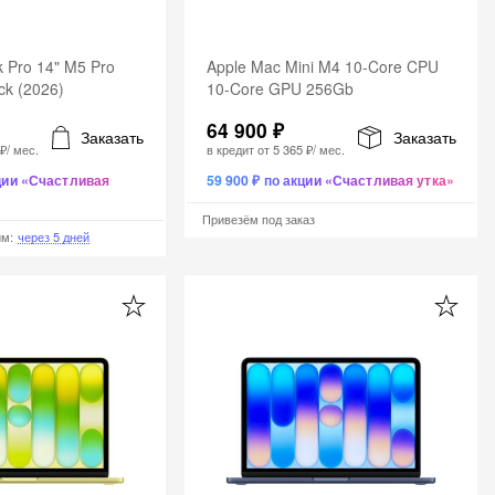
 Pro 14" M5 Pro
Apple Mac Mini M4 10-Core CPU
ck (2026)
10-Core GPU 256Gb
64 900 ₽
Заказать
Заказать
 ₽
/ мес.
в кредит от
5 365 ₽
/ мес.
кции «Счастливая
59 900 ₽ по акции «Счастливая утка»
Привезём под заказ
им
:
через 5 дней