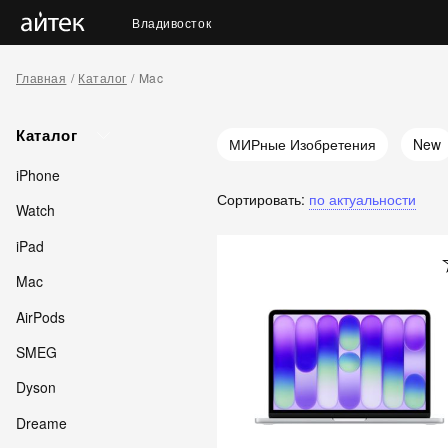
Владивосток
Главная
Каталог
Mac
Каталог
МИРные Изобретения
New
iPhone
Чип Apple M3
Чип Apple M3
Сортировать:
по актуальности
Watch
iPad
Mac
AirPods
SMEG
Dyson
Dreame