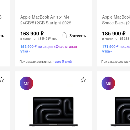
B
Apple MacBook Air 15" M4
Apple MacBoo
24GB/512GB Starlight 2025
Space Black (
163 900 ₽
185 900 ₽
ть
Заказать
в кредит от
13 549 ₽
/ мес.
в кредит от
15 368
153 900 ₽ по акции «Счастливая
171 900 ₽ по а
утка»
утка»
При заказе доставим
:
через 5 дней
При заказе достав
M5
M5