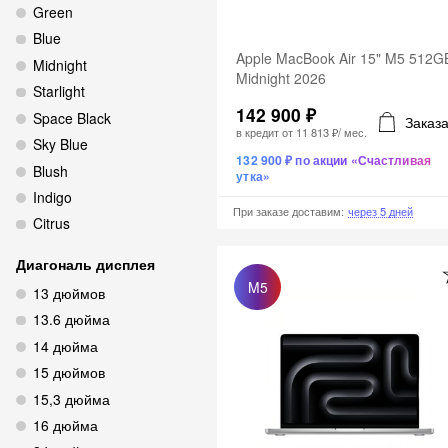
Green
Blue
Apple MacBook Air 15" M5 512G
Midnight
Midnight 2026
Starlight
142 900 ₽
Space Black
Заказа
в кредит от
11 813 ₽
/ мес.
Sky Blue
132 900 ₽ по акции «Счастливая
Blush
утка»
Indigo
При заказе доставим
:
через 5 дней
Citrus
Диагональ дисплея
M5
13 дюймов
13.6 дюйма
14 дюйма
15 дюймов
15,3 дюйма
16 дюйма