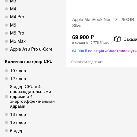
M3
M4
M4 Pro
Apple MacBook Neo 13" 256GB
M5
Silver
M5 Pro
69 900 ₽
Заказа
M5 Max
в кредит от
5 778 ₽
/ мес.
Apple A18 Pro 6-Core
64 900 ₽ по акции «Счастливая утк
Количество ядер CPU
Привезём под заказ
10 ядер
12 ядер
8 ядер CPU с 4
производительными
ядрами и 4
энергоэффективными
ядрами
18 ядер
15 ядер
6 ядер