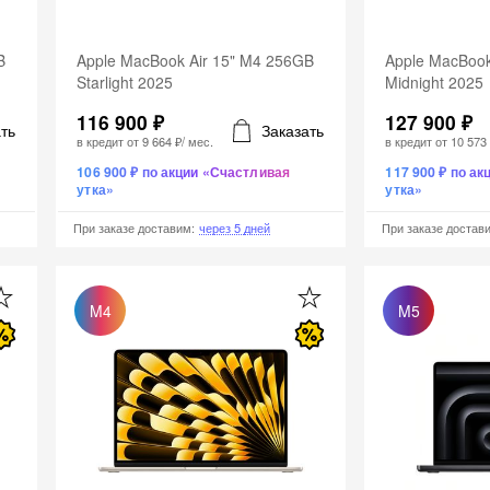
B
Apple MacBook Air 15" M4 256GB
Apple MacBook
Starlight 2025
Midnight 2025
116 900 ₽
127 900 ₽
ть
Заказать
в кредит от
9 664 ₽
/ мес.
в кредит от
10 573
106 900 ₽ по акции «Счастливая
117 900 ₽ по а
утка»
утка»
При заказе доставим
:
через 5 дней
При заказе достав
M4
M5