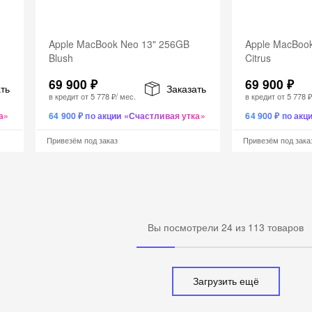
Apple MacBook Neo 13" 256GB
Apple MacBoo
Blush
Citrus
69 900 ₽
69 900 ₽
ть
Заказать
в кредит от
5 778 ₽
/ мес.
в кредит от
5 778 
а»
64 900 ₽ по акции «Счастливая утка»
64 900 ₽ по ак
Привезём под заказ
Привезём под зака
Вы посмотрели
24
из
113
товаров
Загрузить ещё