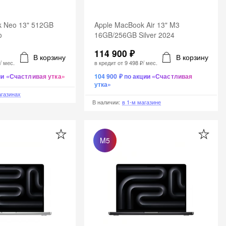
k Neo 13" 512GB
Apple MacBook Air 13" M3
o
16GB/256GB Silver 2024
114 900 ₽
В корзину
В корзину
₽
/ мес.
в кредит от
9 498 ₽
/ мес.
ции «Счастливая утка»
104 900 ₽ по акции «Счастливая
утка»
агазинах
В наличии
:
в 1-м магазине
M5