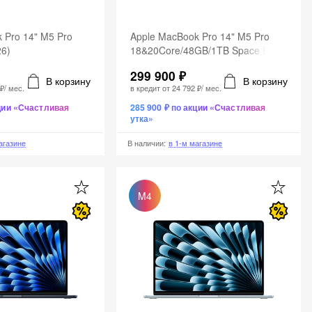
 Pro 14" M5 Pro
Apple MacBook Pro 14" M5 Pro
26)
18&20Core/48GB/1TB Space Black
(2026)
299 900 ₽
В корзину
В корзину
 ₽
/ мес.
в кредит от
24 792 ₽
/ мес.
кции «Счастливая
285 900 ₽ по акции «Счастливая
утка»
агазине
В наличии
:
в 1-м магазине
M4