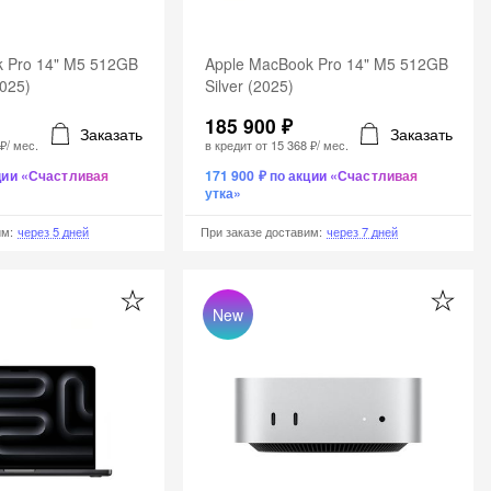
k Pro 14" M5 512GB
Apple MacBook Pro 14" M5 512GB
2025)
Silver (2025)
185 900 ₽
Заказать
Заказать
 ₽
/ мес.
в кредит от
15 368 ₽
/ мес.
кции «Счастливая
171 900 ₽ по акции «Счастливая
утка»
им
:
через 5 дней
При заказе доставим
:
через 7 дней
New