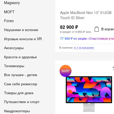
Magssory
MOFT
Apple MacBook Neo 13" 512GB
Touch ID Silver
Foreo
82 900 ₽
В корзи
Наушники и колонки
в кредит от
6 853 ₽
/ мес.
Игровые консоли и VR
77 900 ₽ по акции «Счастливая утк
Аксессуары
В наличии
:
в 1-м магазине
Красота и здоровье
Телевизоры
МИР
Все лучшее - детям
Сам себе режиссер
Товары для дома
Путешествие и спорт
Квадрокоптеры