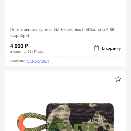
Портативная акустика GZ Electronics LoftSound GZ-66
(серебро)
4 000 ₽
В корзину
в кредит от
331 ₽
/ мес.
В наличии
:
в 1-м магазине