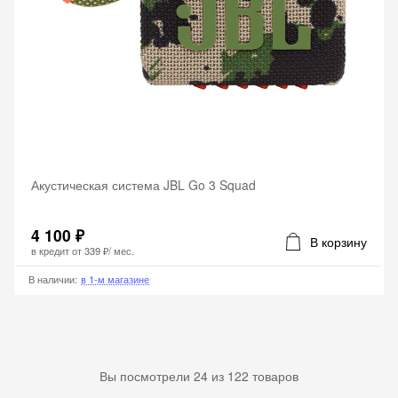
Акустическая система JBL Go 3 Squad
4 100 ₽
В корзину
в кредит от
339 ₽
/ мес.
В наличии
:
в 1-м магазине
Вы посмотрели
24
из
122
товаров