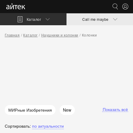
Каталог
Call me maybe
Главная
Каталог
Наушники и колонки
Колонки
Показать всё
МИРные Изобретения
New
Яндекс
Для него
Сортировать:
по актуальности