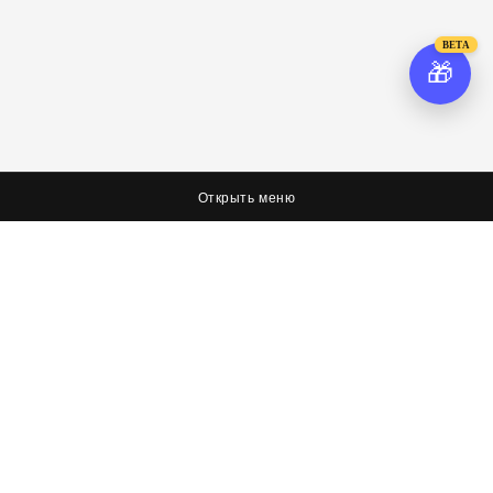
BETA
🎁
Открыть меню
О нас
Соцсети
Я худею, дорогая редакция
Вконтакте
Оплата, доставка и возврат
Facebook
Политика обработки персональных данных
Twitter
Об условиях оферты
Контактная информация
Контакты
8 (423) 267-26-73
8 (423) 267-26-73
8 (423) 267-36-72