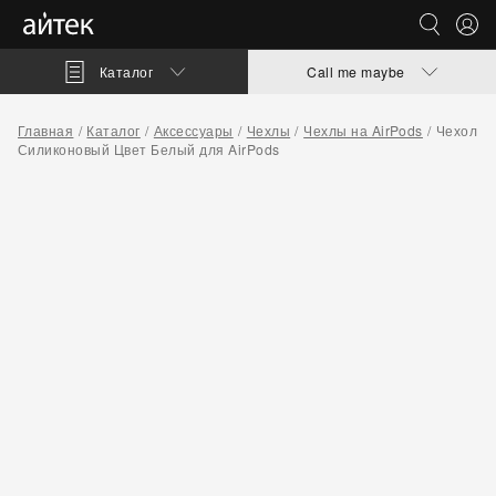
Каталог
Call me maybe
Главная
Каталог
Аксессуары
Чехлы
Чехлы на AirPods
Чехол
Силиконовый Цвет Белый для AirPods