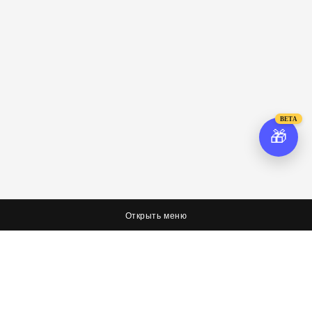
BETA
🎁
Открыть меню
О нас
Соцсети
Я худею, дорогая редакция
Вконтакте
Оплата, доставка и возврат
Facebook
Политика обработки персональных данных
Twitter
Об условиях оферты