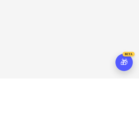
BETA
🎁
Время работы
Услуги
Понедельник-пятница: 10:00 - 20:00
Ремонт техники Apple
Суббота-воскресенье: 11:00 - 20:00
Услуги гравировки