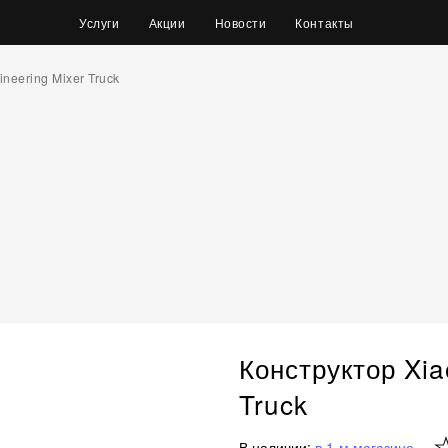
Услуги
Акции
Новости
Контакты
neering Mixer Truck
Конструктор Xia
Truck
В наличии:
в 1-м магазине