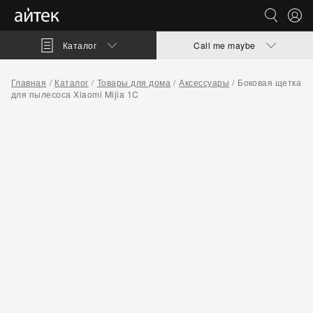
Каталог
Call me maybe
Главная
Каталог
Товары для дома
Аксессуары
Боковая щетка
для пылесоса Xiaomi Mijia 1C