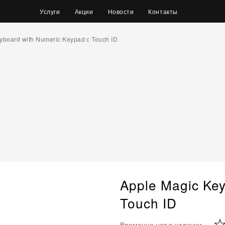
Услуги
Акции
Новости
Контакты
yboard with Numeric Keypad с Touch ID
Apple Magic Key
Touch ID
Временно нет в наличии