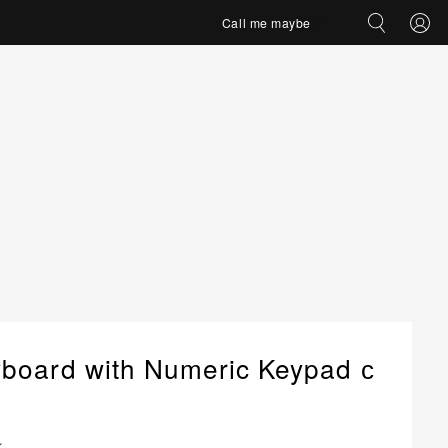
Call me maybe
board with Numeric Keypad с