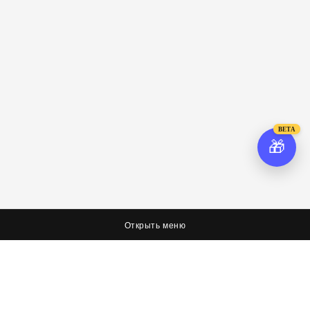
BETA
🎁
Открыть меню
О нас
Соцсети
Я худею, дорогая редакция
Вконтакте
Оплата, доставка и возврат
Facebook
Политика обработки персональных данных
Twitter
Об условиях оферты