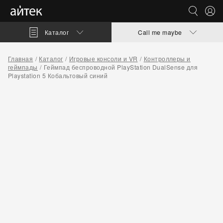
Каталог
Call me maybe
Главная
Каталог
Игровые консоли и VR
Контроллеры и
геймпады
Геймпад беспроводной PlayStation DualSense для
Playstation 5 Кобальтовый синий