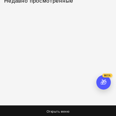
Недавно просмотренные
BETA
🎁
Открыть меню
О нас
Соцсети