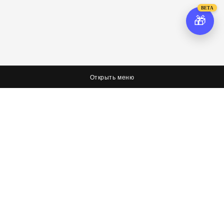
BETA
🎁
Открыть меню
О нас
Соцсети
Я худею, дорогая редакция
Вконтакте
Оплата, доставка и возврат
Facebook
Политика обработки персональных данных
Twitter
Об условиях оферты
Контактная информация
Контакты
8 (423) 267-26-73
8 (423) 267-26-73
8 (423) 267-36-72
info@itechstore.ru