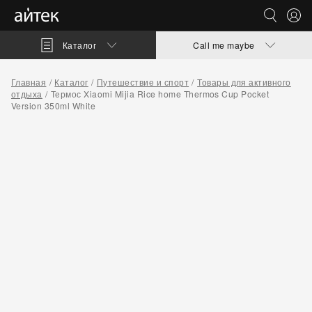
Каталог
Call me maybe
Главная
Каталог
Путешествие и спорт
Товары для активного
отдыха
Термос Xiaomi Mijia Rice home Thermos Cup Pocket
Version 350ml White