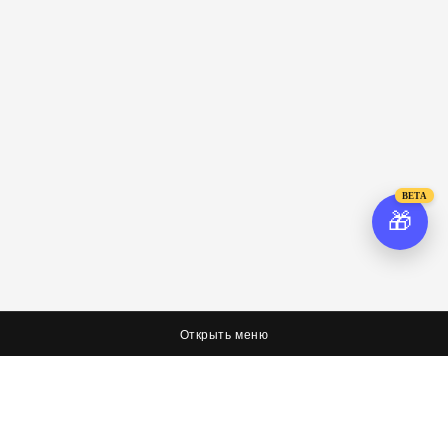
BETA
🎁
Открыть меню
О нас
Соцсети
Я худею, дорогая редакция
Вконтакте
Оплата, доставка и возврат
Facebook
Политика обработки персональных данных
Twitter