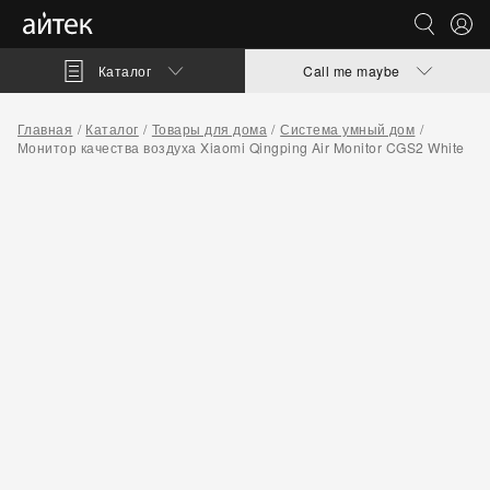
Каталог
Call me maybe
Главная
Каталог
Товары для дома
Система умный дом
Монитор качества воздуха Xiaomi Qingping Air Monitor CGS2 White