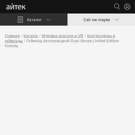
Каталог
Call me maybe
Главная
Каталог
Игровые консоли и VR
Контроллеры и
геймпады
Геймпад беспроводной Dual Sense Limited Edition
Fortnite