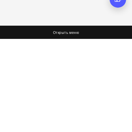
Открыть меню
О нас
Соцсети
Я худею, дорогая редакция
Вконтакте
Оплата, доставка и возврат
Facebook
Политика обработки персональных данных
Twitter
Об условиях оферты
Контактная информация
Контакты
8 (423) 267-26-73
8 (423) 267-26-73
8 (423) 267-36-72
info@itechstore.ru
khv@itechstore.ru
sakh@itechstore.ru