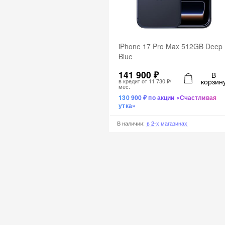
iPhone 17 Pro Max 512GB Deep
Blue
141 900 ₽
В
корзин
в кредит от
11 730 ₽
/
мес.
130 900 ₽ по акции «Счастливая
утка»
В наличии
:
в 2-х магазинах