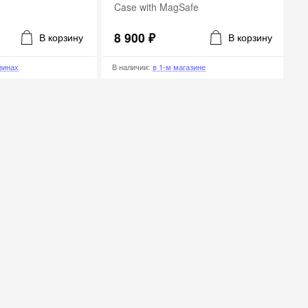
fe
TechWoven Case Blue
9 900 ₽
В корзину
В корзину
азине
В наличии
:
в 2-х магазинах