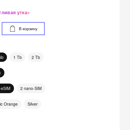
тливая утка»
В корзину
Gb
1 Tb
2 Tb
x
+eSIM
2 nano-SIM
ic Orange
Silver