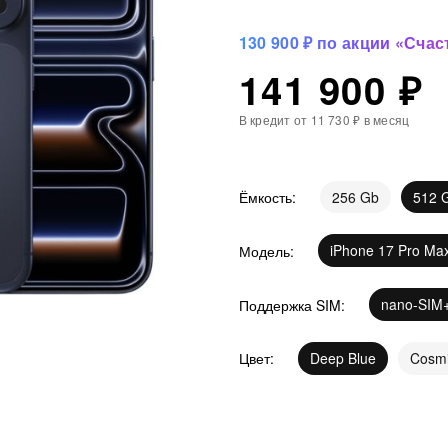
130 900 ₽ по акции «Счас
141 900 ₽
В кредит от
11 730 ₽
в месяц
256 Gb
512 
Ёмкость
:
iPhone 17 Pro Ma
Модель
:
nano-SIM
Поддержка SIM
:
Deep Blue
Cosm
Цвет
: