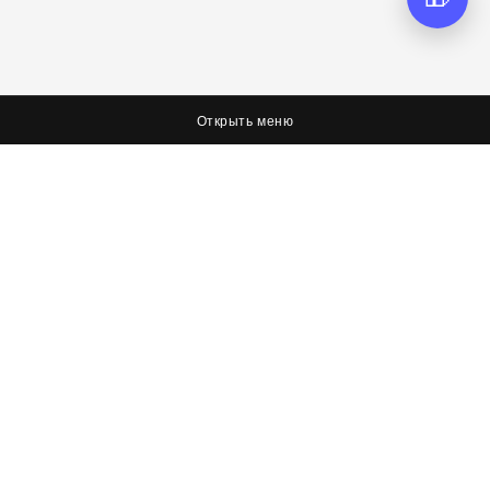
Открыть меню
О нас
Соцсети
Я худею, дорогая редакция
Вконтакте
Оплата, доставка и возврат
Facebook
Политика обработки персональных данных
Twitter
Об условиях оферты
Контактная информация
Контакты
8 (423) 267-26-73
8 (423) 267-26-73
8 (423) 267-36-72
info@itechstore.ru
khv@itechstore.ru
sakh@itechstore.ru