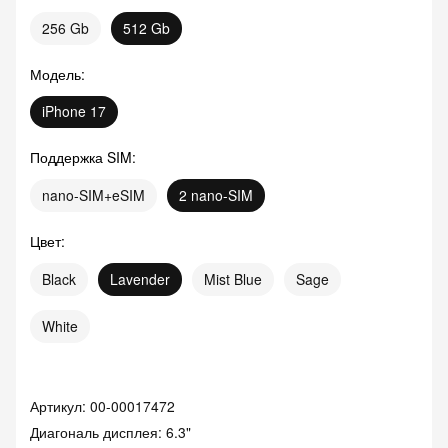
256 Gb
512 Gb
Модель
:
iPhone 17
Поддержка SIM
:
nano-SIM+eSIM
2 nano-SIM
Цвет
:
Black
Lavender
Mist Blue
Sage
White
Артикул:
00-00017472
Диагональ дисплея: 6.3"