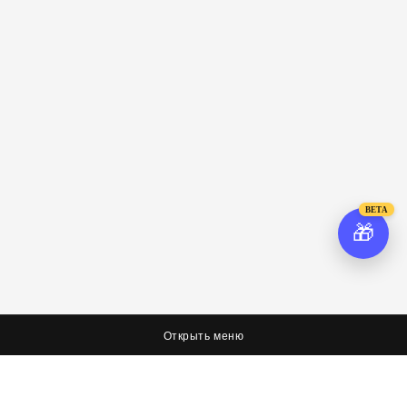
BETA
🎁
Открыть меню
О нас
Соцсети
Я худею, дорогая редакция
Вконтакте
Оплата, доставка и возврат
Facebook