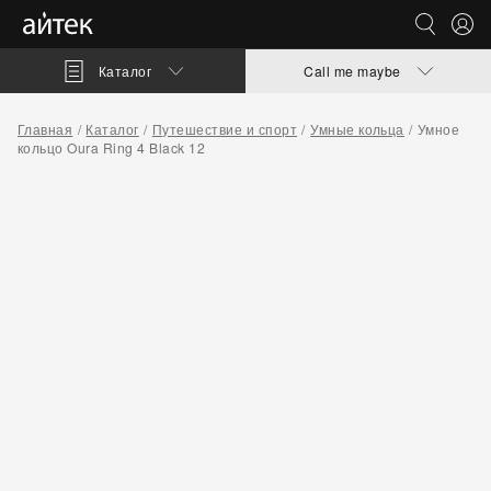
Каталог
Call me maybe
Главная
Каталог
Путешествие и спорт
Умные кольца
Умное
кольцо Oura Ring 4 Black 12