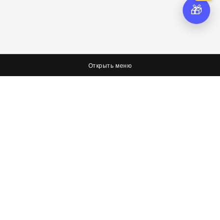
🎁
Открыть меню
О нас
Соцсети
Я худею, дорогая редакция
Вконтакте
Оплата, доставка и возврат
Facebook
Политика обработки персональных данных
Twitter
Об условиях оферты
Контактная информация
Контакты
8 (423) 267-26-73
8 (423) 267-26-73
8 (423) 267-36-72
info@itechstore.ru
khv@itechstore.ru