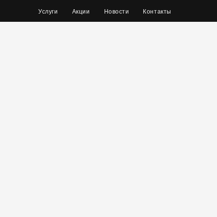
Услуги
Акции
Новости
Контакты